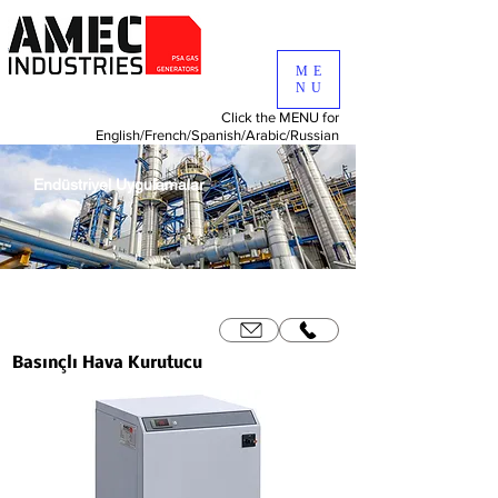
ME
NU
Click the MENU for
English/
French/
Spanish/
Arabic/
Russian
Endüstriyel Uygulamalar
Basınçlı Hava Kurutucu