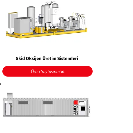
Skid Oksijen Üretim Sistemleri
Ürün Sayfasına Git