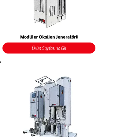
Modüler Oksijen Jeneratörü
Ürün Sayfasına Git