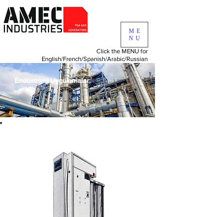
ME
NU
Click the MENU for
English/
French/
Spanish/
Arabic/
Russian
Endüstriyel Uygulamalar