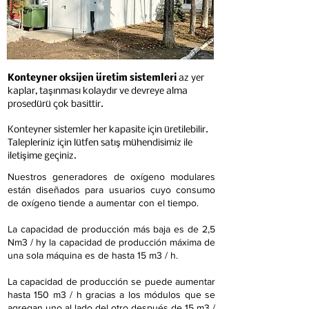
Konteyner oksijen üretim sistemleri
az yer
kaplar, taşınması kolaydır ve devreye alma
prosedürü çok basittir.
Konteyner sistemler her kapasite için üretilebilir.
Talepleriniz için lütfen satış mühendisimiz ile
iletişime geçiniz.
Nuestros generadores de oxígeno modulares
están diseñados para usuarios cuyo consumo
de oxígeno tiende a aumentar con el tiempo.
La capacidad de producción más baja es de 2,5
Nm3 / hy la capacidad de producción máxima de
una sola máquina es de hasta 15 m3 / h.
La capacidad de producción se puede aumentar
hasta 150 m3 / h gracias a los módulos que se
agregan uno al lado del otro después de 15 m3 /