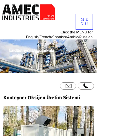
ME
NU
Click the MENU for
English/
French/
Spanish/
Arabic/
Russian
Endüstriyel Uygulamalar
Konteyner Oksijen Üretim Sistemi